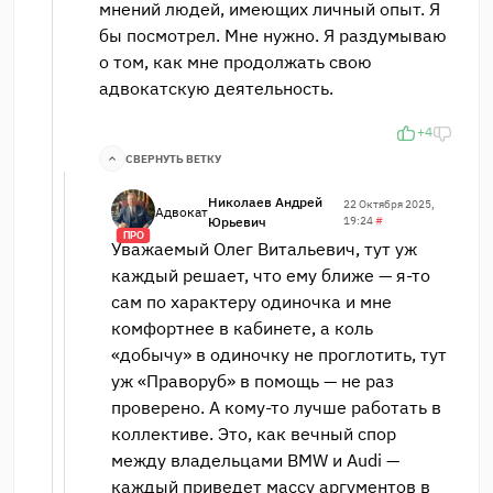
мнений людей, имеющих личный опыт. Я
бы посмотрел. Мне нужно. Я раздумываю
о том, как мне продолжать свою
адвокатскую деятельность.
+4
СВЕРНУТЬ ВЕТКУ
Николаев Андрей
22 Октября 2025,
Адвокат
Юрьевич
19:24
#
ПРО
Уважаемый Олег Витальевич, тут уж
каждый решает, что ему ближе — я-то
сам по характеру одиночка и мне
комфортнее в кабинете, а коль
«добычу» в одиночку не проглотить, тут
уж «Праворуб» в помощь — не раз
проверено. А кому-то лучше работать в
коллективе. Это, как вечный спор
между владельцами BMW и Audi —
каждый приведет массу аргументов в