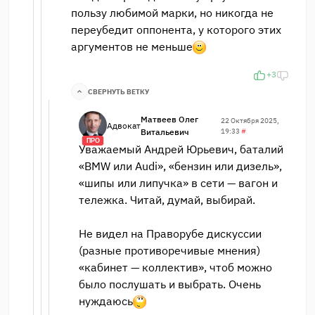
пользу любимой марки, но никогда не
переубедит оппонента, у которого этих
аргументов не меньше
+3
СВЕРНУТЬ ВЕТКУ
Матвеев Олег
22 Октября 2025,
Адвокат
Витальевич
19:33
#
ПРО
Уважаемый Андрей Юрьевич, баталий
«BMW или Audi», «бензин или дизель»,
«шипы или липучка» в сети — вагон и
тележка. Читай, думай, выбирай.
Не видел на Праворубе дискуссии
(разные противоречивые мнения)
«кабинет — коллектив», чтоб можно
было послушать и выбрать. Очень
нуждаюсь