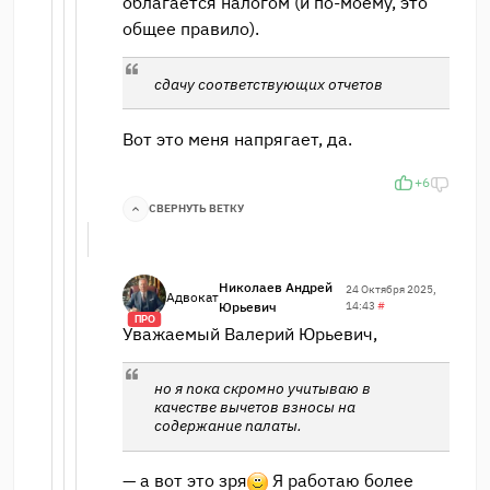
облагается налогом (и по-моему, это
общее правило).
сдачу соответствующих отчетов
Вот это меня напрягает, да.
+6
СВЕРНУТЬ ВЕТКУ
Николаев Андрей
24 Октября 2025,
Адвокат
Юрьевич
14:43
#
ПРО
Уважаемый Валерий Юрьевич,
но я пока скромно учитываю в
качестве вычетов взносы на
содержание палаты.
— а вот это зря
Я работаю более