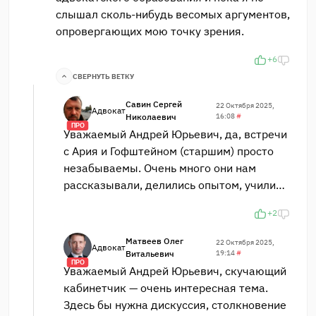
слышал сколь-нибудь весомых аргументов,
опровергающих мою точку зрения.
+6
СВЕРНУТЬ ВЕТКУ
Савин Сергей
22 Октября 2025,
Адвокат
Николаевич
16:08
#
ПРО
Уважаемый Андрей Юрьевич, да, встречи
с Ария и Гофштейном (старшим) просто
незабываемы. Очень много они нам
рассказывали, делились опытом, учили…
+2
Матвеев Олег
22 Октября 2025,
Адвокат
Витальевич
19:14
#
ПРО
Уважаемый Андрей Юрьевич, скучающий
кабинетчик — очень интересная тема.
Здесь бы нужна дискуссия, столкновение