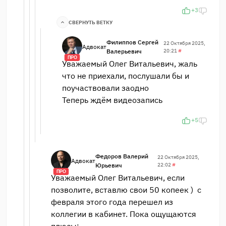
+3
СВЕРНУТЬ ВЕТКУ
Филиппов Сергей
22 Октября 2025,
Адвокат
Валерьевич
20:21
#
ПРО
Уважаемый Олег Витальевич, жаль
что не приехали, послушали бы и
поучаствовали заодно
Теперь ждём видеозапись
+5
Федоров Валерий
22 Октября 2025,
Адвокат
Юрьевич
22:02
#
ПРО
Уважаемый Олег Витальевич, если
позволите, вставлю свои 50 копеек ) с
февраля этого года перешел из
коллегии в кабинет. Пока ощущаются