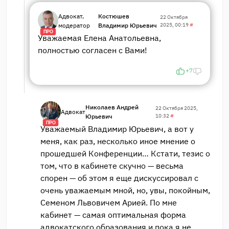
Адвокат,
Костюшев
22 Октября
модератор
Владимир Юрьевич
2025, 00:19
#
ПРО
Уважаемая Елена Анатольевна,
полностью согласен с Вами!
+7
Николаев Андрей
22 Октября 2025,
Адвокат
Юрьевич
10:32
#
ПРО
Уважаемый Владимир Юрьевич, а вот у
меня, как раз, несколько иное мнение о
прошедшей Конференции… Кстати, тезис о
том, что в кабинете скучно — весьма
спорен — об этом я еще дискуссировал с
очень уважаемым мной, но, увы, покойным,
Семеном Львовичем Арией. По мне
кабинет — самая оптимальная форма
адвокатского образования и пока я не