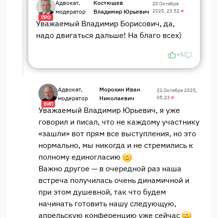
Адвокат,
Костюшев
20 Октября
модератор
Владимир Юрьевич
2025, 23:52
#
ПРО
Уважаемый Владимир Борисович, да,
надо двигаться дальше! На благо всех)
+5
Адвокат,
Морохин Иван
21 Октября 2025,
модератор
Николаевич
05:23
#
ВИП
Уважаемый Владимир Юрьевич, я уже
говорил и писал, что не каждому участнику
«зашли» вот прям все выступления, но это
нормально, мы никогда и не стремились к
полному единогласию
Важно другое — в очередной раз наша
встреча получилась очень динамичной и
при этом душевной, так что будем
начинать готовить нашу следующую,
апрельскую конференцию уже сейчас