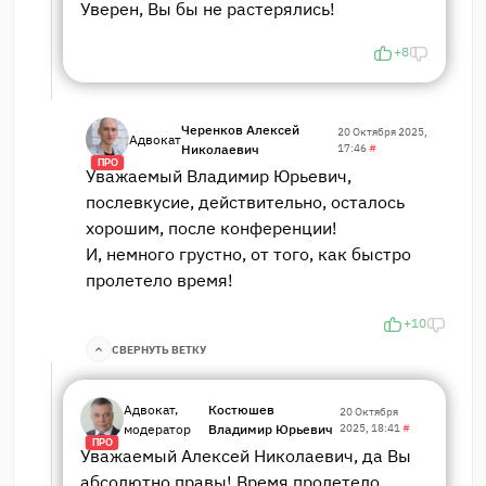
Уверен, Вы бы не растерялись!
+8
Черенков Алексей
20 Октября 2025,
Адвокат
Николаевич
17:46
#
ПРО
Уважаемый Владимир Юрьевич,
послевкусие, действительно, осталось
хорошим, после конференции!
И, немного грустно, от того, как быстро
пролетело время!
+10
СВЕРНУТЬ ВЕТКУ
Адвокат,
Костюшев
20 Октября
модератор
Владимир Юрьевич
2025, 18:41
#
ПРО
Уважаемый Алексей Николаевич, да Вы
абсолютно правы! Время пролетело